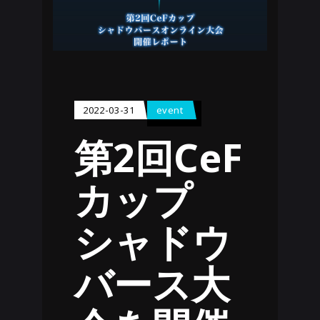
2022-03-31
event
第2回CeF
カップ
シャドウ
バース大