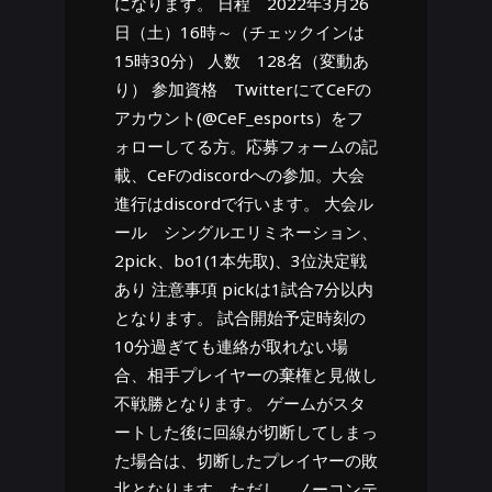
になります。 日程 2022年3月26
日（土）16時～（チェックインは
15時30分） 人数 128名（変動あ
り） 参加資格 TwitterにてCeFの
アカウント(@CeF_esports）をフ
ォローしてる方。応募フォームの記
載、CeFのdiscordへの参加。大会
進行はdiscordで行います。 大会ル
ール シングルエリミネーション、
2pick、bo1(1本先取)、3位決定戦
あり 注意事項 pickは1試合7分以内
となります。 試合開始予定時刻の
10分過ぎても連絡が取れない場
合、相手プレイヤーの棄権と見做し
不戦勝となります。 ゲームがスタ
ートした後に回線が切断してしまっ
た場合は、切断したプレイヤーの敗
北となります。ただし、ノーコンテ