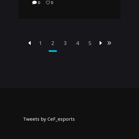
0
0
1
2
3
4
5
Tweets by CeF_esports