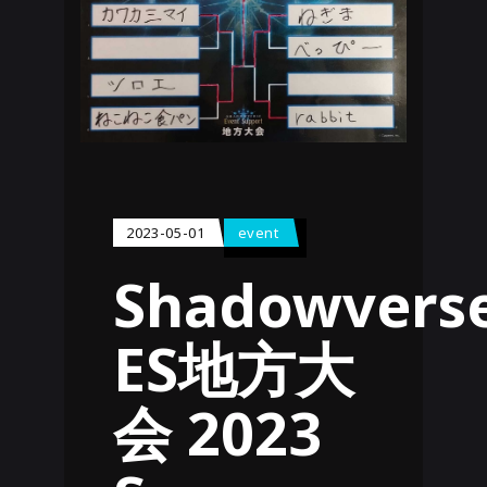
2023-05-01
event
Shadowvers
ES地方大
会 2023