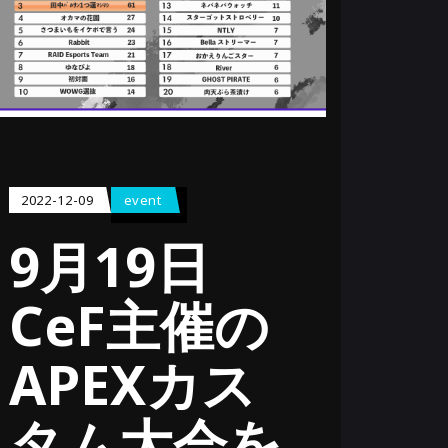
2022-12-09
event
9月19日
CeF主催の
APEXカス
タム大会を