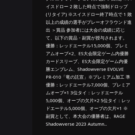
イスドロー 2 敗した時点で強制ドロップ
(リタイア) ※スイスドロー終了時点で 1 敗
以上の成績の選手がプレーオフラウンド進
出 ＞賞品 参加者には大会の成績に応じ
て、以下の賞品・副賞が授与されます。
優勝：レッドエーテル15,000個、プレミ
アムオーブ×2、ES大会限定ゲーム内優勝
カードスリーブ、ES大会限定ゲーム内優
勝エンブレム、Shadowverse EVOLVE
PR-010「竜の託宣」※プレミアム加工 準
優勝：レッドエーテル7,000個、プレミア
ムオーブ×1 3位タイ：レッドエーテル
5,000個、オーブの欠片×2 5位タイ：レッ
ドエーテル5,000個、オーブの欠片×1 ※
副賞として、本大会の優勝者は、RAGE
Shadowverse 2023 Autumn