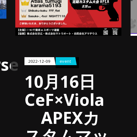
se
2022-12-09
event
10月16日
CeF×Viola
APEXカ
スタムマッ