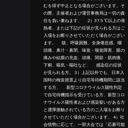
むを得ず中止となる場合がございます。そ
の際、主催者および運営事務局は一切の責
任を負い兼ねます。 2）37.5 ℃以上の発
熱者、または下記の症状が見られる方はご
入場をお断りさせていただく場合がござい
ます。 咳、呼吸困難、全身倦怠感、咽
頭痛、鼻汁・鼻閉、味覚・嗅覚障害、眼の
痛みや結膜の充血、頭痛、関節・筋肉痛、
下痢、嘔気・嘔吐など、 感染症の症状
が見られる方。 3）上記以外でも、日本入
国時の検疫措置より自宅等待機期間に該当
する方、 新型コロナウイルス陽性判定
で自宅待機指示を受けている方、新型コロ
ナウイルス陽性者および感染疑いがある方
と濃厚接触されている方のご入場をお断り
させていただく場合がございます。 4）社
会情勢に応じて、一部大会では「応募可能