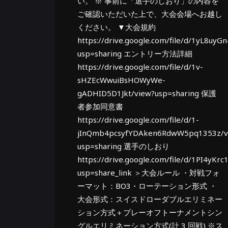
い。 ※ 事前に「選手のしおり」の内容を
ご確認いただいた上で、大会会場へお越し
ください。 ▼大会規約
https://drive.google.com/file/d/1yL8
usp=sharing エントリー方法詳細
https://drive.google.com/file/d/1v-
sHZEcWwuiBsHOWyWe-
gADHID5D1Jkt/view?usp=sharing 保護
者参加同意書
https://drive.google.com/file/d/1-
jInQmb4pcsyfYDAken6RdwW5pq1353z/v
usp=sharing 選手のしおり
https://drive.google.com/file/d/1PI4y
usp=share_link ＞大会ルール ・対戦フォ
ーマット：BO3・ローテーション形式 ・
大会形式：スイスドローダブルエリミネー
ション方式＋プレーオフトーナメントシン
グルエリミネーション方式(計 3 回戦) ※ス