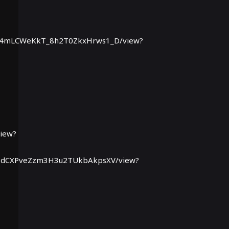
uyGn4mLCWeKkT_8h2T0ZkxHrws1_D/view?
iew?
Krc1dCXPveZzm3H3u2TUkbAkpsXV/view?