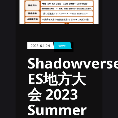
2023-04-24
news
Shadowvers
ES地方大
会 2023
Summer