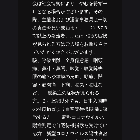
会は社会情勢により、やむを得ず中
止となる場合がございます。その
際、主催者および運営事務局は一切
の責任を負い兼ねます。 2）37.5
℃以上の発熱者、または下記の症状
が見られる方はご入場をお断りさせ
ていただく場合がございます。
咳、呼吸困難、全身倦怠感、咽頭
痛、鼻汁・鼻閉、味覚・嗅覚障害、
眼の痛みや結膜の充血、頭痛、関
節・筋肉痛、下痢、嘔気・嘔吐な
ど、 感染症の症状が見られる
方。 3）上記以外でも、日本入国時
の検疫措置より自宅等待機期間に該
当する方、 新型コロナウイルス
陽性判定で自宅待機指示を受けてい
る方、新型コロナウイルス陽性者お